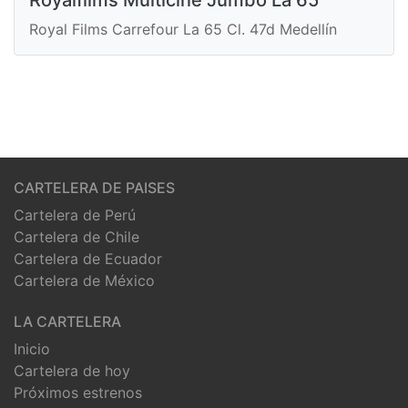
Royal Films Carrefour La 65 Cl. 47d Medellín
CARTELERA DE PAISES
Cartelera de Perú
Cartelera de Chile
Cartelera de Ecuador
Cartelera de México
LA CARTELERA
Inicio
Cartelera de hoy
Próximos estrenos