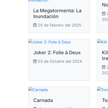
No
La Megatormenta: La
2
Inundación
20
20 de Febrero del 2025
Joker 2: Folie à Deux
Ki
tr
03 de Octubre del 2024
2
20
Carnada
To