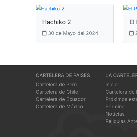
Hachiko 2
El
30 de Mayo del 2024
2
CARTELERA DE PAISES
LA CARTELE
Cartelera de Perú
Inicio
Cartelera de Chile
Cartelera de
Cartelera de Ecuador
Próximos est
Cartelera de México
Por cine
Noticias
Peliculas Ant