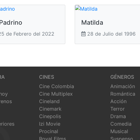
 Padrino
Matilda
5 de Febrero del 2022
28 de Julio del 1996
RA
CINES
GÉNEROS
Cine Colombia
Animación
 hoy
Cine Multiplex
Romántica
renos
Cineland
Acción
Cinemark
Terror
Cinepolis
Drama
eriores
Izi Movie
Comedia
Procinal
Musical
Royal Films
Suspenso