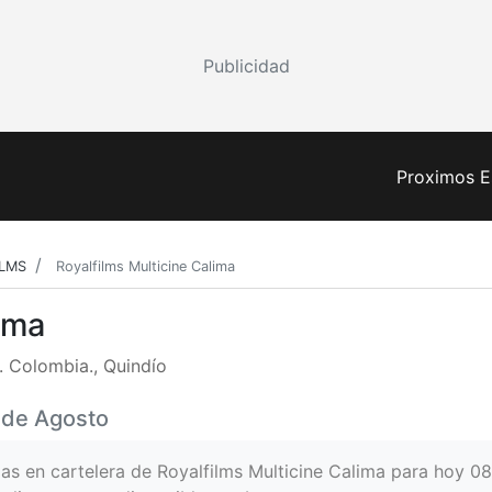
Publicidad
Proximos E
ILMS
Royalfilms Multicine Calima
ima
. Colombia., Quindío
8 de Agosto
las en cartelera de Royalfilms Multicine Calima para hoy 0