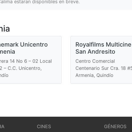
Calima estaran disponibles en breve.
nia
nemark Unicentro
Royalfilms Multicine
menia
San Andresito
rera 14 No 6 – 02 Local
Centro Comercial
2 – C.C. Unicentro,
Centenario Sur Cra. 18 #
ndío
Armenia, Quindío
RA
CINES
GÉNEROS