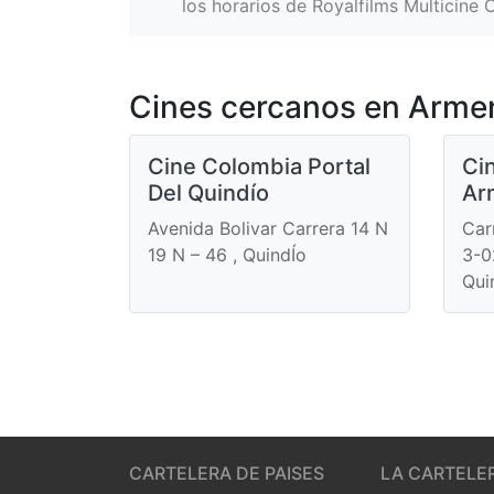
los horarios de Royalfilms Multicine 
Cines cercanos en Arme
Cine Colombia Portal
Ci
Del Quindío
Ar
Avenida Bolivar Carrera 14 N
Car
19 N – 46 , QuindÍo
3-0
Qui
CARTELERA DE PAISES
LA CARTELE