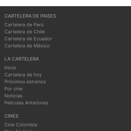
CARTELERA DE PAISES
Cartelera de Perú
Cartelera de Chile
Cartelera de Ecuador
Cartelera de México
LA CARTELERA
Inicio
Cartelera de hoy
Próximos estrenos
Por cine
Noticias
Peliculas Anteriores
CINES
Cine Colombia