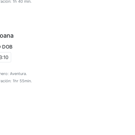
ación: 1h 40 min.
oana
D DOB
3:10
nero: Aventura.
ación: 1hr 55min.