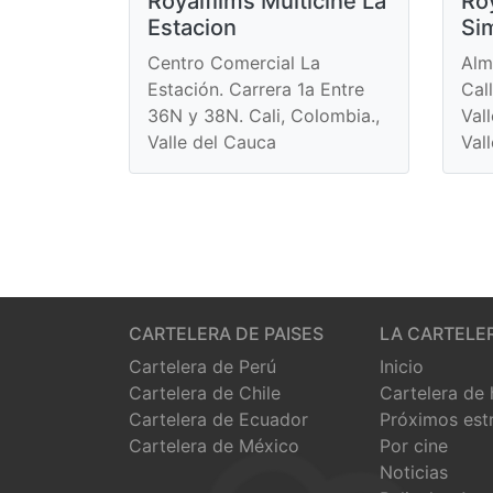
Royalfilms Multicine La
Roy
Estacion
Si
Centro Comercial La
Alm
Estación. Carrera 1a Entre
Cal
36N y 38N. Cali, Colombia.,
Val
Valle del Cauca
Val
CARTELERA DE PAISES
LA CARTELE
Cartelera de Perú
Inicio
Cartelera de Chile
Cartelera de
Cartelera de Ecuador
Próximos est
Cartelera de México
Por cine
Noticias