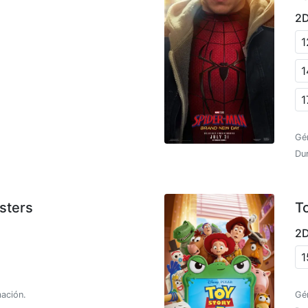
2
1
1
1
Gé
Du
sters
T
2
1
ación.
Gé