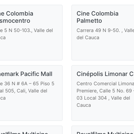
ne Colombia
Cine Colombia
smocentro
Palmetto
le 5 N 50-103., Valle del
Carrera 49 N 9-50. , Vall
ca
del Cauca
nemark Pacific Mall
Cinépolis Limonar C
le 36 N # 6A – 65 Piso 5
Centro Comercial Limona
l 505, Cali, Valle del
Premiere, Calle 5 No. 69 
ca
03 Local 304 , Valle del
Cauca