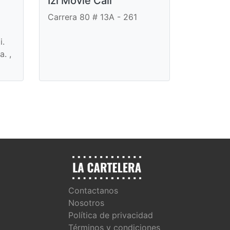
Izi Movie Cali
Carrera 80 # 13A - 261
i.
. ,
Contactanos
Nosotros
Política de privacidad
Términos y condiciones