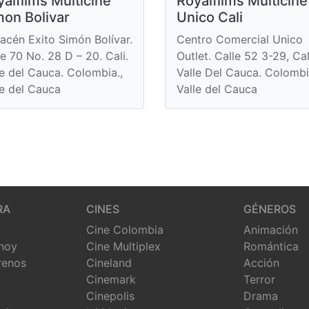
alfilms Multicine
Royalfilms Multicine
mon Bolivar
Unico Cali
acén Exito Simón Bolívar.
Centro Comercial Unico
le 70 No. 28 D – 20. Cali.
Outlet. Calle 52 3-29, Cal
le del Cauca. Colombia.,
Valle Del Cauca. Colombia
le del Cauca
Valle del Cauca
RA
CINES
GÉNEROS
Cine Colombia
Animación
 hoy
Cine Multiplex
Romántica
renos
Cineland
Acción
Cinemark
Terror
Cinepolis
Drama