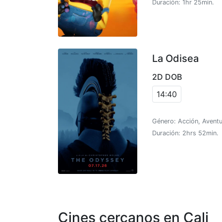
Duración: 1hr 25min.
La Odisea
2D DOB
14:40
Género: Acción, Aventu
Duración: 2hrs 52min.
Cines cercanos en Cali