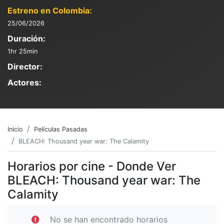
Estreno en Colombia:
25/06/2026
Duración:
1hr 25min
Director:
Actores:
Inicio
Películas Pasadas
BLEACH: Thousand year war: The Calamity
Horarios por cine - Donde Ver
BLEACH: Thousand year war: The
Calamity
No se han encontrado horarios