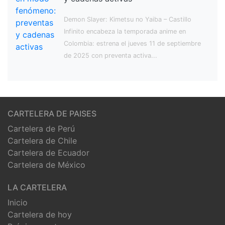
Demon Slayer: Kimetsu no Yaiba – Castillo
Infinito encabeza la temporada anime en
Colombia: estrena el jueves 11 de septiembre
de 2025 con preventa activa...
CARTELERA DE PAISES
Cartelera de Perú
Cartelera de Chile
Cartelera de Ecuador
Cartelera de México
LA CARTELERA
Inicio
Cartelera de hoy