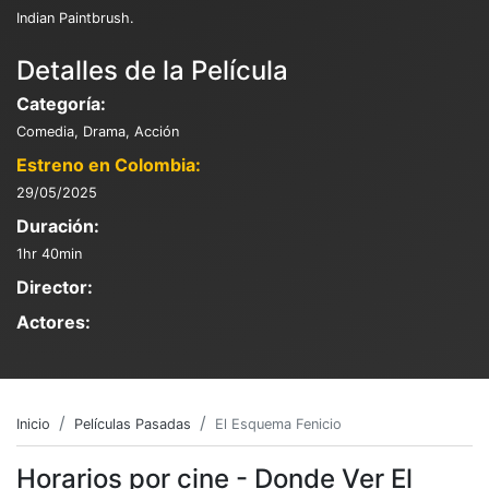
Indian Paintbrush.
Detalles de la Película
Categoría:
Comedia, Drama, Acción
Estreno en Colombia:
29/05/2025
Duración:
1hr 40min
Director:
Actores:
Inicio
Películas Pasadas
El Esquema Fenicio
Horarios por cine - Donde Ver El