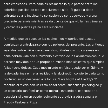
para empleados. Pero nada es realmente lo que parece entre los
coloridos pasillos de este espeluznante sitio. El guardia debe
enfrentarse a la inquietante sensación de ser observado y a una
creciente paranoia mientras se da cuenta de que vigilar las cámaras
y cerrar las puertas ya no será suficiente.
A medida que se suceden las noches, los misterios del pasado
comienzan a entrelazarse con los peligros del presente. Las antiguas
leyendas sobre niños desaparecidos, rituales oscuros y almas en
pena cobran vida con el zumbido eléctrico de los animatrónicos, que
parecen movidos por un propósito mucho más siniestro que simples
fallas tecnológicas. Cada movimiento en falso puede ser el último, y
la delgada línea entre la realidad y la alucinación convierte cada turno
nocturno en un descenso a la locura. “Five Nights at Freddy’s 2”
redefine el miedo con un ritmo absorbente, suspense psicológico y
un escenario tan familiar como mortal, invitando al espectador a
descubrir si alguien puede realmente sobrevivir a otra semana en
Freddy Fazbear’s Pizza.