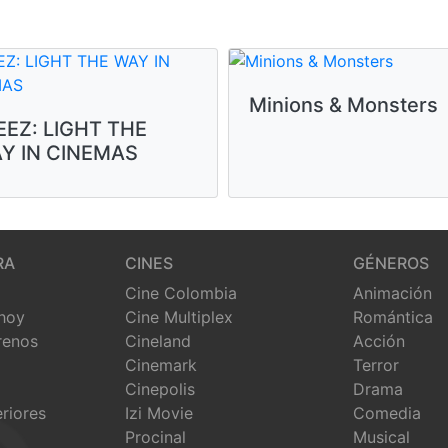
Minions & Monsters
EEZ: LIGHT THE
Y IN CINEMAS
RA
CINES
GÉNEROS
Cine Colombia
Animación
 hoy
Cine Multiplex
Romántica
renos
Cineland
Acción
Cinemark
Terror
Cinepolis
Drama
eriores
Izi Movie
Comedia
Procinal
Musical