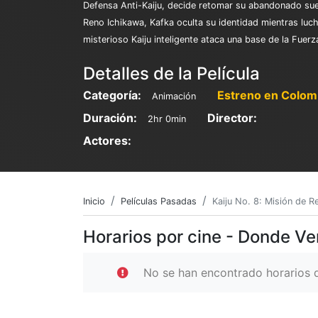
Defensa Anti-Kaiju, decide retomar su abandonado sueñ
Reno Ichikawa, Kafka oculta su identidad mientras luc
misterioso Kaiju inteligente ataca una base de la Fuer
Detalles de la Película
Categoría:
Estreno en Colom
Animación
Duración:
Director:
2hr 0min
Actores:
Inicio
Películas Pasadas
Kaiju No. 8: Misión de 
Horarios por cine - Donde Ve
No se han encontrado horarios d