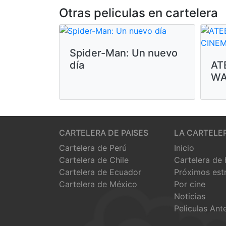
Otras peliculas en cartelera
Spider-Man: Un nuevo
día
AT
WA
CARTELERA DE PAISES
LA CARTELE
Cartelera de Perú
Inicio
Cartelera de Chile
Cartelera de
Cartelera de Ecuador
Próximos est
Cartelera de México
Por cine
Noticias
Peliculas Ant