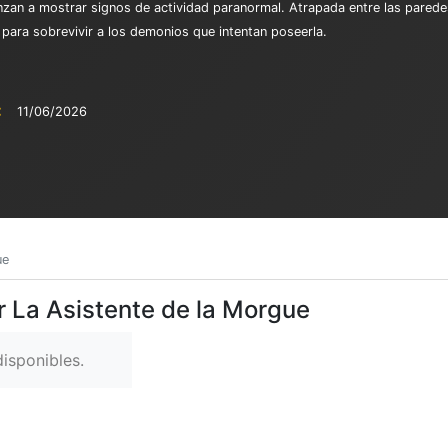
nzan a mostrar signos de actividad paranormal. Atrapada entre las pared
 para sobrevivir a los demonios que intentan poseerla.
:
11/06/2026
ue
r La Asistente de la Morgue
isponibles.