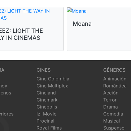
Moana
EEZ: LIGHT THE
Y IN CINEMAS
RA
CINES
GÉNEROS
Cine Colombia
Animación
 hoy
Cine Multiplex
Romántica
renos
Cineland
Acción
Cinemark
Terror
Cinepolis
Drama
eriores
Izi Movie
Comedia
Procinal
Musical
Royal Films
Suspenso