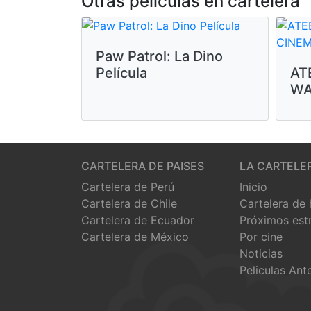
Otras peliculas en cartelera
Paw Patrol: La Dino
Película
AT
WA
CARTELERA DE PAISES
LA CARTELE
Cartelera de Perú
Inicio
Cartelera de Chile
Cartelera de
Cartelera de Ecuador
Próximos est
Cartelera de México
Por cine
Noticias
Peliculas Ant