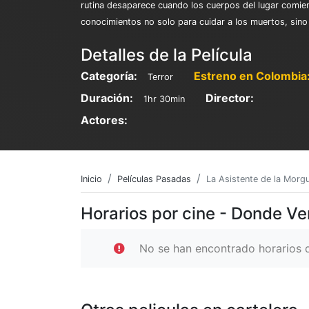
rutina desaparece cuando los cuerpos del lugar comie
conocimientos no solo para cuidar a los muertos, sino
Detalles de la Película
Categoría:
Estreno en Colombia
Terror
Duración:
Director:
1hr 30min
Actores:
Inicio
Películas Pasadas
La Asistente de la Morg
Horarios por cine - Donde Ve
No se han encontrado horarios d