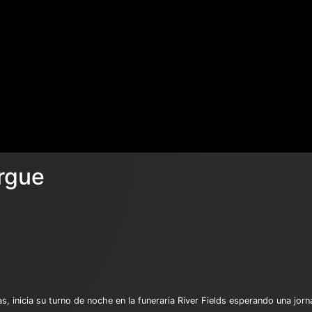
orgue
, inicia su turno de noche en la funeraria River Fields esperando una jo