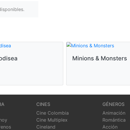
isponibles.
odisea
Minions & Monsters
RA
CINES
GÉNEROS
Cine Colombia
Animación
 hoy
Cine Multiplex
Romántica
renos
Cineland
Acción