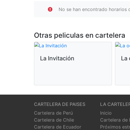
No se han encontrado horarios d
Otras peliculas en cartelera
La Invitación
La 
CARTELERA DE PAISES
LA CARTELE
Cartelera de Perú
Inicio
Cartelera de Chile
Cartelera de
Cartelera de Ecuador
Próximos est