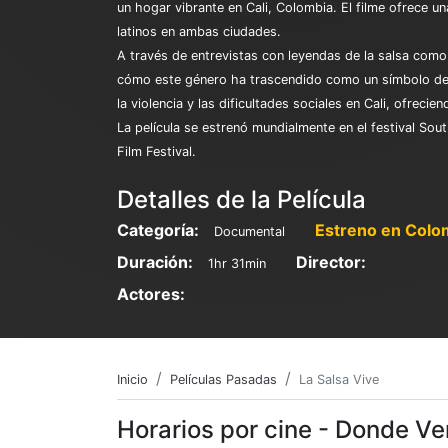
un hogar vibrante en Cali, Colombia. El filme ofrece u
latinos en ambas ciudades.
A través de entrevistas con leyendas de la salsa como 
cómo este género ha trascendido como un símbolo de 
la violencia y las dificultades sociales en Cali, ofreci
La película se estrenó mundialmente en el festival So
Film Festival.
Detalles de la Película
Categoría:
Estreno en Colo
Documental
Duración:
Director:
1hr 31min
Actores:
Inicio
Películas Pasadas
La Salsa Vive
Horarios por cine - Donde Ve