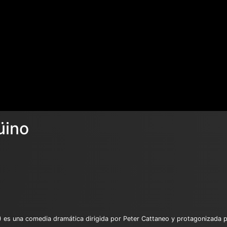
üino
) es una comedia dramática dirigida por Peter Cattaneo y protagonizada