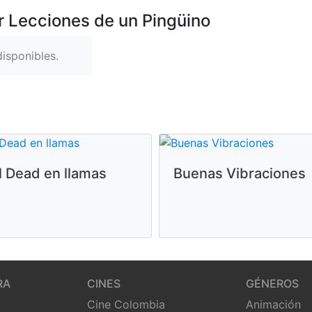
r Lecciones de un Pingüino
isponibles.
l Dead en llamas
Buenas Vibraciones
RA
CINES
GÉNEROS
Cine Colombia
Animación