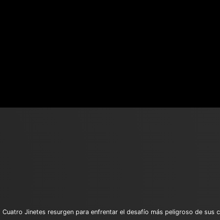
Cuatro Jinetes resurgen para enfrentar el desafío más peligroso de sus ca