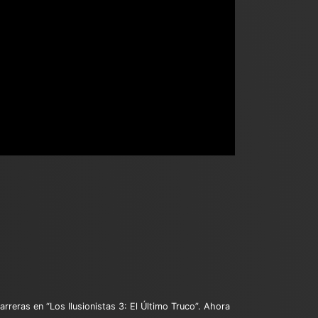
rreras en “Los Ilusionistas 3: El Último Truco”. Ahora