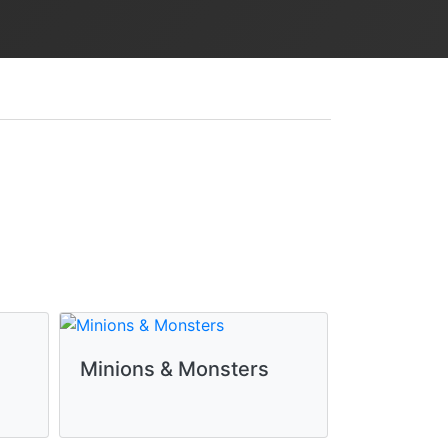
Minions & Monsters
Spider-M
día