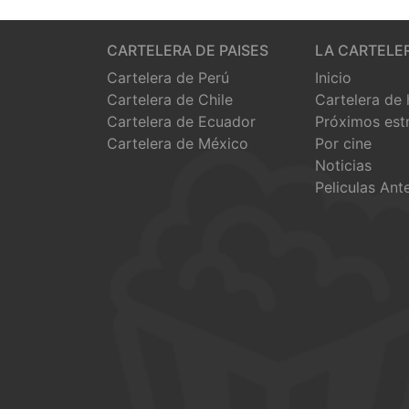
CARTELERA DE PAISES
LA CARTELE
Cartelera de Perú
Inicio
Cartelera de Chile
Cartelera de
Cartelera de Ecuador
Próximos est
Cartelera de México
Por cine
Noticias
Peliculas Ant