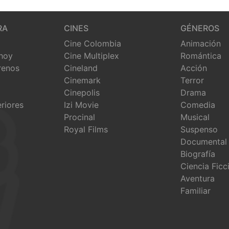
RA
CINES
GÉNEROS
Cine Colombia
Animación
 hoy
Cine Multiplex
Romántica
renos
Cineland
Acción
Cinemark
Terror
Cinepolis
Drama
eriores
Izi Movie
Comedia
Procinal
Musical
Royal Films
Suspenso
Documental
Biografía
Ciencia Ficc
Aventura
Familiar