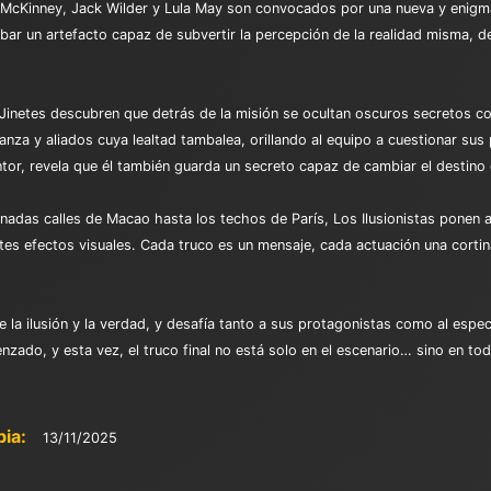
t McKinney, Jack Wilder y Lula May son convocados por una nueva y enigmát
ar un artefacto capaz de subvertir la percepción de la realidad misma, de
inetes descubren que detrás de la misión se ocultan oscuros secretos co
za y aliados cuya lealtad tambalea, orillando al equipo a cuestionar sus 
or, revela que él también guarda un secreto capaz de cambiar el destino
nadas calles de Macao hasta los techos de París, Los Ilusionistas ponen a p
tes efectos visuales. Cada truco es un mensaje, cada actuación una cortin
 de la ilusión y la verdad, y desafía tanto a sus protagonistas como al esp
ado, y esta vez, el truco final no está solo en el escenario… sino en tod
ia:
13/11/2025