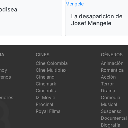
odisea
La desaparición de
Josef Mengele
RA
CINES
GÉNEROS
Cine Colombia
Animación
 hoy
Cine Multiplex
Romántica
renos
Cineland
Acción
Cinemark
Terror
Cinepolis
Drama
eriores
Izi Movie
Comedia
Procinal
Musical
Royal Films
Suspenso
Documental
Biografía