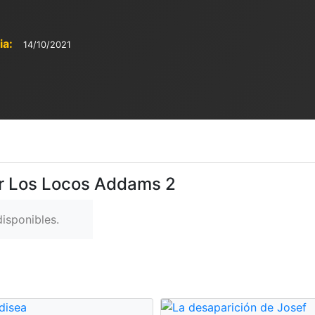
ia:
14/10/2021
er Los Locos Addams 2
isponibles.