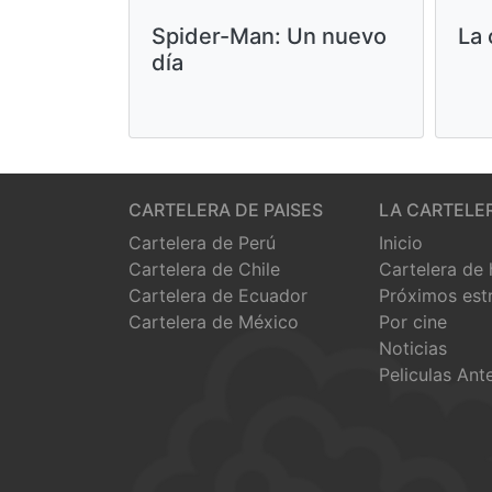
Spider-Man: Un nuevo
La 
día
CARTELERA DE PAISES
LA CARTELE
Cartelera de Perú
Inicio
Cartelera de Chile
Cartelera de
Cartelera de Ecuador
Próximos est
Cartelera de México
Por cine
Noticias
Peliculas Ant