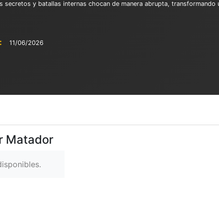
s secretos y batallas internas chocan de manera abrupta, transformando u
:
11/06/2026
er Matador
isponibles.