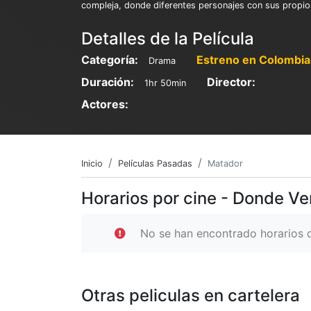
compleja, donde diferentes personajes con sus propio
Detalles de la Película
Categoría:
Estreno en Colombia
Drama
Duración:
Director:
1hr 50min
Actores:
Inicio
Películas Pasadas
Matador
Horarios por cine - Donde V
No se han encontrado horarios d
Otras peliculas en cartelera