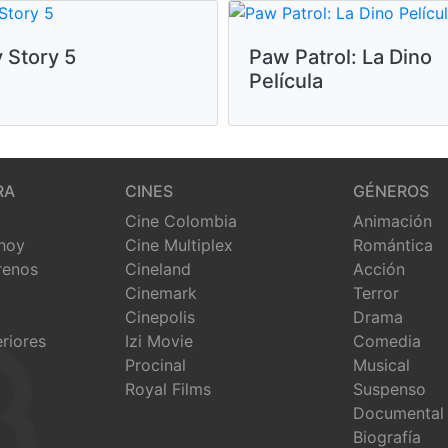
 Story 5
Paw Patrol: La Dino
Película
RA
CINES
GÉNEROS
Cine Colombia
Animación
 hoy
Cine Multiplex
Romántica
renos
Cineland
Acción
Cinemark
Terror
Cinepolis
Drama
eriores
Izi Movie
Comedia
Procinal
Musical
Royal Films
Suspenso
Documental
Biografía