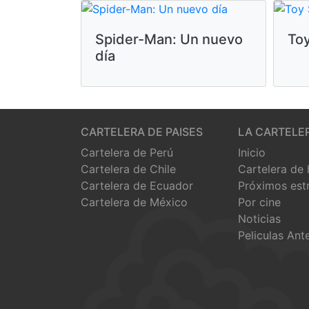
Spider-Man: Un nuevo
Toy
día
CARTELERA DE PAISES
LA CARTELE
Cartelera de Perú
Inicio
Cartelera de Chile
Cartelera de
Cartelera de Ecuador
Próximos est
Cartelera de México
Por cine
Noticias
Peliculas Ant