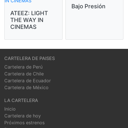
Bajo Presión
ATEEZ: LIGHT
THE WAY IN
CINEMAS
CARTELERA DE PAISES
Cartelera de Perú
Cartelera de Chile
Cartelera de Ecuador
Cartelera de México
LA CARTELERA
Inicio
Cartelera de hoy
Próximos estrenos