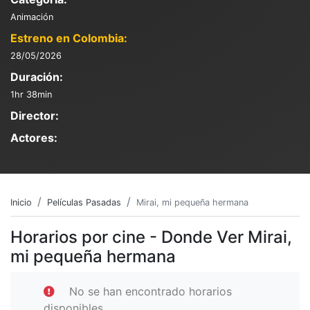
Animación
Estreno en Colombia:
28/05/2026
Duración:
1hr 38min
Director:
Actores:
Inicio
Películas Pasadas
Mirai, mi pequeña hermana
Horarios por cine - Donde Ver Mirai,
mi pequeña hermana
No se han encontrado horarios
disponibles.