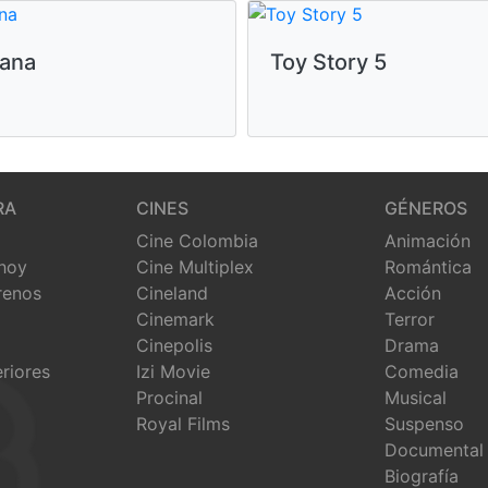
ana
Toy Story 5
RA
CINES
GÉNEROS
Cine Colombia
Animación
 hoy
Cine Multiplex
Romántica
renos
Cineland
Acción
Cinemark
Terror
Cinepolis
Drama
eriores
Izi Movie
Comedia
Procinal
Musical
Royal Films
Suspenso
Documental
Biografía