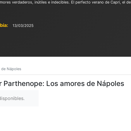
amores verdaderos, inútiles e indecibles. El perfecto verano de Capri, el
bia:
13/03/2025
 de Nápoles
er Parthenope: Los amores de Nápoles
isponibles.