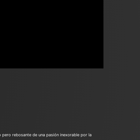
 pero rebosante de una pasión inexorable por la