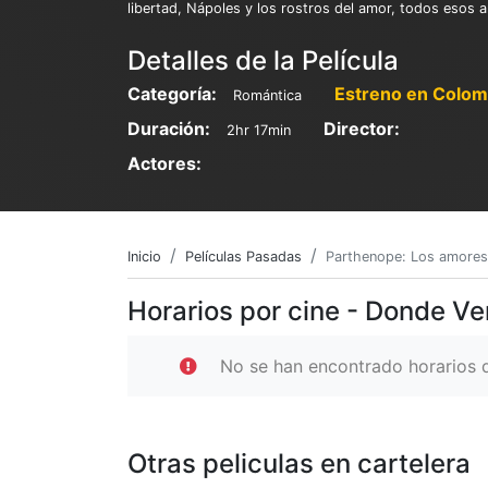
libertad, Nápoles y los rostros del amor, todos esos 
Detalles de la Película
Categoría:
Estreno en Colom
Romántica
Duración:
Director:
2hr 17min
Actores:
Inicio
Películas Pasadas
Parthenope: Los amores
Horarios por cine - Donde V
No se han encontrado horarios d
Otras peliculas en cartelera