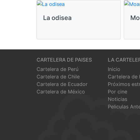
La odisea
Mo
CARTELERA DE PAISES
LA CARTELE
Cartelera de Perú
Inicio
Cartelera de Chile
Cartelera de
Cartelera de Ecuador
Próximos est
Cartelera de México
Por cine
Noticias
Peliculas Ant