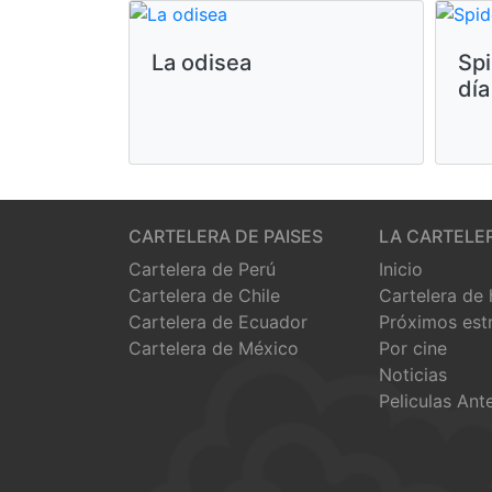
La odisea
Sp
día
CARTELERA DE PAISES
LA CARTELE
Cartelera de Perú
Inicio
Cartelera de Chile
Cartelera de
Cartelera de Ecuador
Próximos est
Cartelera de México
Por cine
Noticias
Peliculas Ant