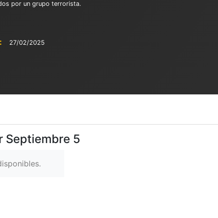
ados por un grupo terrorista.
:
27/02/2025
r Septiembre 5
isponibles.