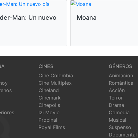
ider-Man: Un nuevo
Moana
RA
CINES
GÉNEROS
Cine Colombia
Animación
 hoy
Cine Multiplex
Romántica
renos
Cineland
Acción
Cinemark
Terror
Cinepolis
Drama
eriores
Izi Movie
Comedia
Procinal
Musical
Royal Films
Suspenso
Documental