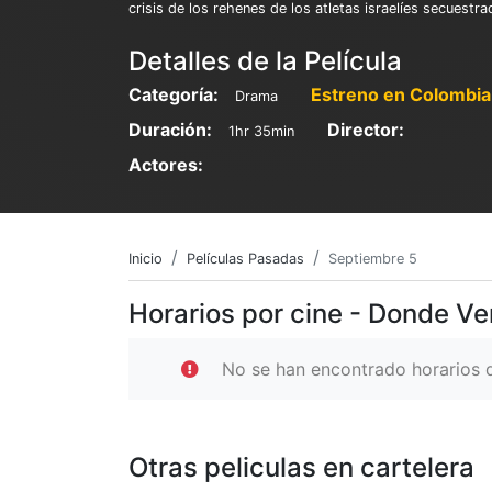
crisis de los rehenes de los atletas israelíes secuestr
Detalles de la Película
Categoría:
Estreno en Colombia
Drama
Duración:
Director:
1hr 35min
Actores:
Inicio
Películas Pasadas
Septiembre 5
Horarios por cine - Donde Ve
No se han encontrado horarios d
Otras peliculas en cartelera