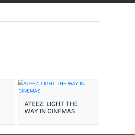
Spider-M
ATEEZ: LIGHT THE
día
WAY IN CINEMAS