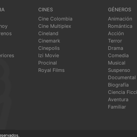
RA
CINES
GÉNEROS
Cine Colombia
Animación
 hoy
Cine Multiplex
Romántica
renos
Cineland
Acción
Cinemark
Terror
Cinepolis
Drama
eriores
Izi Movie
Comedia
Procinal
Musical
Royal Films
Suspenso
Documental
Biografía
Ciencia Ficc
Aventura
Familiar
eservados.