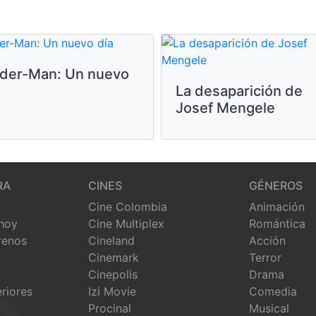
ider-Man: Un nuevo
La desaparición de
Josef Mengele
RA
CINES
GÉNEROS
Cine Colombia
Animación
 hoy
Cine Multiplex
Romántica
renos
Cineland
Acción
Cinemark
Terror
Cinepolis
Drama
eriores
Izi Movie
Comedia
Procinal
Musical