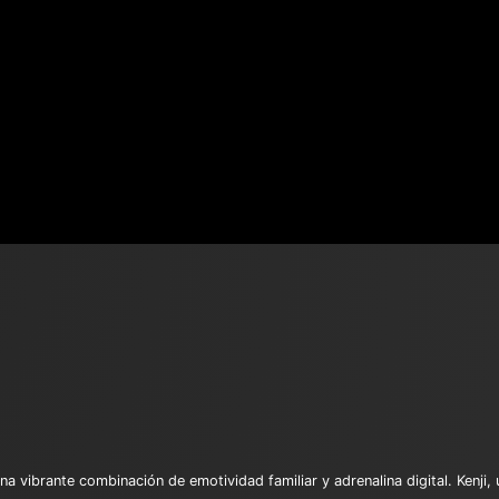
 vibrante combinación de emotividad familiar y adrenalina digital. Kenji,