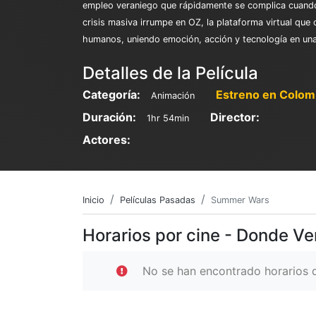
empleo veraniego que rápidamente se complica cuando s
crisis masiva irrumpe en OZ, la plataforma virtual que
humanos, uniendo emoción, acción y tecnología en una 
Detalles de la Película
Categoría:
Estreno en Colom
Animación
Duración:
Director:
1hr 54min
Actores:
Inicio
Películas Pasadas
Summer Wars
Horarios por cine - Donde V
No se han encontrado horarios d