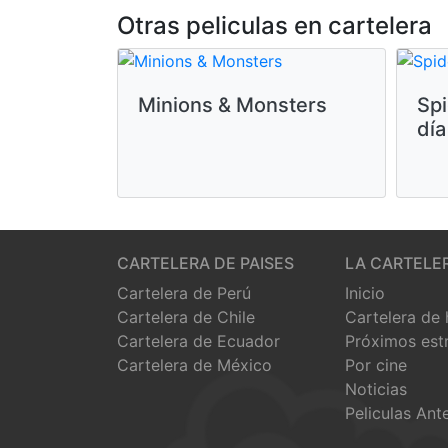
Otras peliculas en cartelera
Minions & Monsters
Sp
día
CARTELERA DE PAISES
LA CARTELE
Cartelera de Perú
Inicio
Cartelera de Chile
Cartelera de
Cartelera de Ecuador
Próximos est
Cartelera de México
Por cine
Noticias
Peliculas Ant