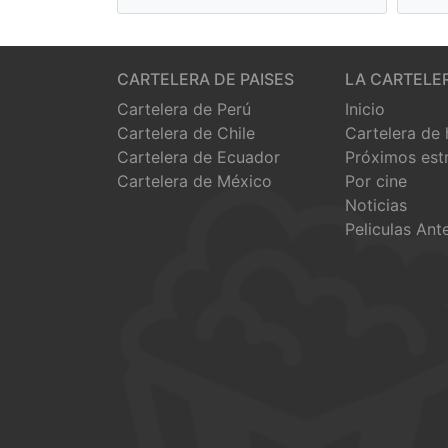
CARTELERA DE PAISES
LA CARTELE
Cartelera de Perú
Inicio
Cartelera de Chile
Cartelera de
Cartelera de Ecuador
Próximos est
Cartelera de México
Por cine
Noticias
Peliculas Ant