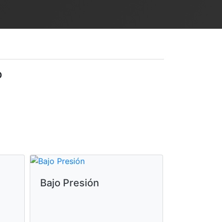
o
Bajo Presión
La Invita