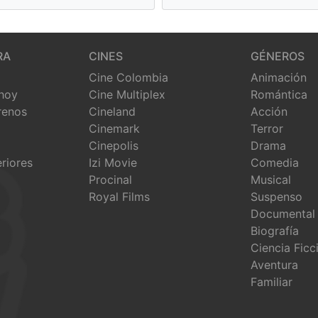
RA
CINES
GÉNEROS
Cine Colombia
Animación
 hoy
Cine Multiplex
Romántica
renos
Cineland
Acción
Cinemark
Terror
Cinepolis
Drama
eriores
Izi Movie
Comedia
Procinal
Musical
Royal Films
Suspenso
Documental
Biografía
Ciencia Ficc
Aventura
Familiar