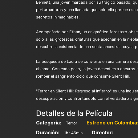
Bennett, una joven marcada por su trágico pasado, qu
perturbadoras y una llamada que solo ella parece escuc
secretos inimaginables.
Acompañada por Ethan, un enigmático forastero obsesi
solo a las grotescas criaturas que acechan en la niebla
descubre la existencia de una secta ancestral, cuyas pr
La búsqueda de Laura se convierte en una carrera dese
abismo. Con cada paso, la joven desentierra oscuros s
romper el sangriento ciclo que consume Silent Hill.
"Terror en Silent Hill: Regreso al Infierno" es una inq
desesperación y confrontándolo con el verdadero sign
Detalles de la Película
Categoría:
Estreno en Colombia
Terror
Duración:
Director:
1hr 46min