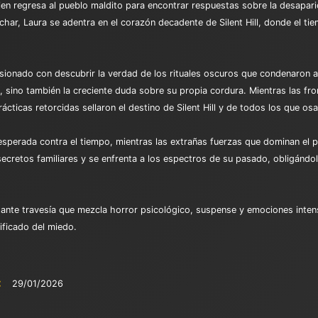
ien regresa al pueblo maldito para encontrar respuestas sobre la desapar
har, Laura se adentra en el corazón decadente de Silent Hill, donde el tie
onado con descubrir la verdad de los rituales oscuros que condenaron a 
, sino también la creciente duda sobre su propia cordura. Mientras las fro
ácticas retorcidas sellaron el destino de Silent Hill y de todos los que osa
sperada contra el tiempo, mientras las extrañas fuerzas que dominan el pu
ecretos familiares y se enfrenta a los espectros de su pasado, obligándol
uietante travesía que mezcla horror psicológico, suspense y emociones intens
ificado del miedo.
:
29/01/2026