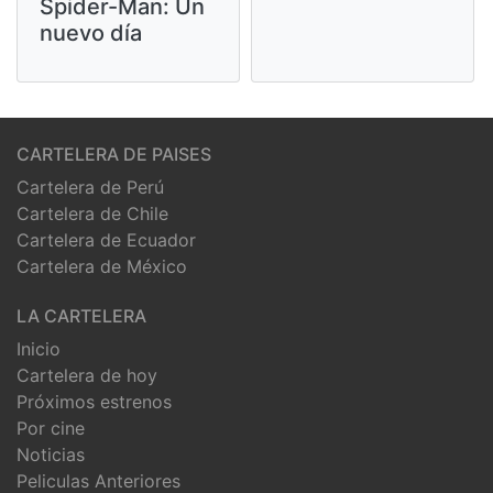
Spider-Man: Un
nuevo día
CARTELERA DE PAISES
Cartelera de Perú
Cartelera de Chile
Cartelera de Ecuador
Cartelera de México
LA CARTELERA
Inicio
Cartelera de hoy
Próximos estrenos
Por cine
Noticias
Peliculas Anteriores