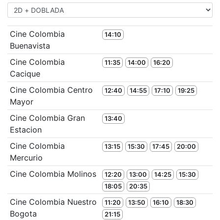
Cine Colombia
14:10
Buenavista
Cine Colombia
11:35
14:00
16:20
Cacique
Cine Colombia Centro
12:40
14:55
17:10
19:25
Mayor
Cine Colombia Gran
13:40
Estacion
Cine Colombia
13:15
15:30
17:45
20:00
Mercurio
Cine Colombia Molinos
12:20
13:00
14:25
15:30
18:05
20:35
Cine Colombia Nuestro
11:20
13:50
16:10
18:30
Bogota
21:15