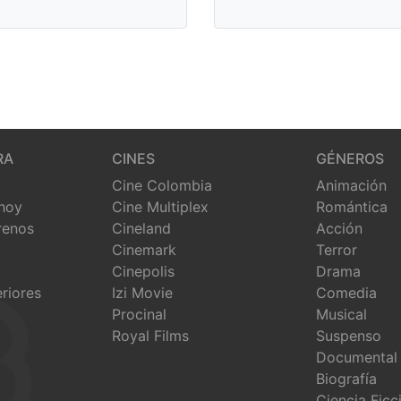
RA
CINES
GÉNEROS
Cine Colombia
Animación
 hoy
Cine Multiplex
Romántica
renos
Cineland
Acción
Cinemark
Terror
Cinepolis
Drama
eriores
Izi Movie
Comedia
Procinal
Musical
Royal Films
Suspenso
Documental
Biografía
Ciencia Ficc