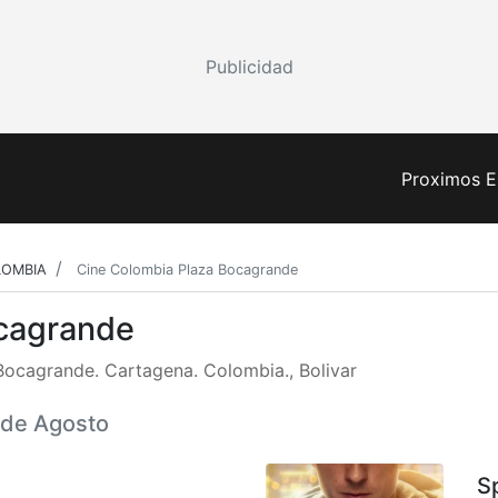
Publicidad
Proximos E
LOMBIA
Cine Colombia Plaza Bocagrande
ocagrande
Bocagrande. Cartagena. Colombia., Bolivar
7 de Agosto
S