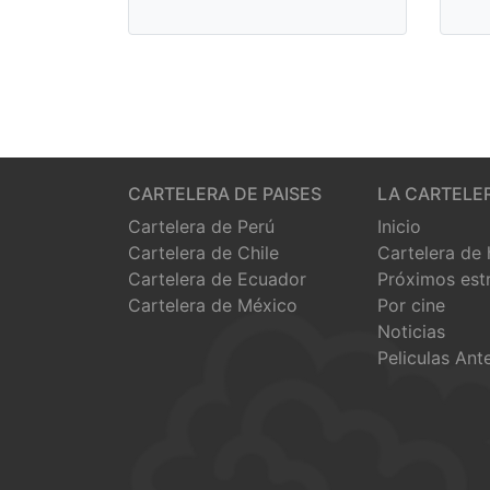
CARTELERA DE PAISES
LA CARTELE
Cartelera de Perú
Inicio
Cartelera de Chile
Cartelera de
Cartelera de Ecuador
Próximos est
Cartelera de México
Por cine
Noticias
Peliculas Ant