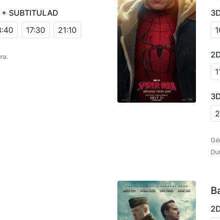
 + SUBTITULAD
3
3:40
17:30
21:10
1
2D
ra.
1
3D
2
Gé
Du
B
2D