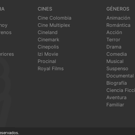
RA
CINES
GÉNEROS
Cine Colombia
Animación
 hoy
Cine Multiplex
Romántica
renos
Cineland
Acción
Cinemark
Terror
Cinepolis
Drama
eriores
Izi Movie
Comedia
Procinal
Musical
Royal Films
Suspenso
Documental
Biografía
Ciencia Ficc
Aventura
Familiar
eservados.