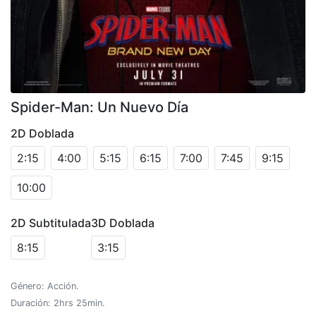
Spider-Man: Un Nuevo Día
2D Doblada
2:15
4:00
5:15
6:15
7:00
7:45
9:15
10:00
2D Subtitulada
3D Doblada
8:15
3:15
Género: Acción.
Duración: 2hrs 25min.