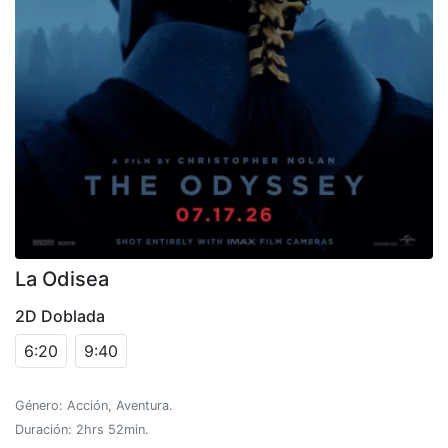
La Odisea
2D Doblada
6:20
9:40
Género: Acción, Aventura.
Duración: 2hrs 52min.