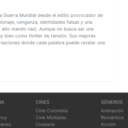
da Guerra Mundial desde el estilo provocador de
pionaje, venganza, identidades falsas y una
l alto mando nazi. Aunque no busca ser una
uy bien como thriller de tensión. Sus mejores
ersaciones donde cada palabra puede revelar una
RA
CINES
GÉNEROS
Cine Colombia
Animación
 hoy
Cine Multiplex
Romántica
renos
Cineland
Acción