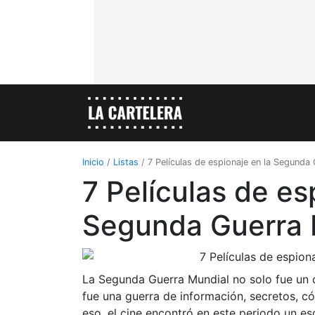
Inicio
/
Listas
/
7 Películas de espionaje en la Segunda
7 Películas de es
Segunda Guerra 
La Segunda Guerra Mundial no solo fue un co
fue una guerra de información, secretos, có
eso, el cine encontró en este periodo un es