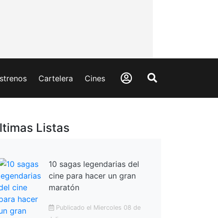
strenos
Cartelera
Cines
ltimas Listas
10 sagas legendarias del
cine para hacer un gran
maratón
Publicado el Miercoles 08 de