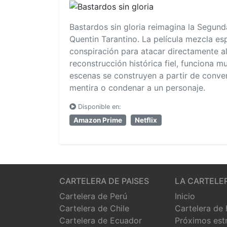
Bastardos sin gloria reimagina la Segun
Quentin Tarantino. La película mezcla es
conspiración para atacar directamente a
reconstrucción histórica fiel, funciona m
escenas se construyen a partir de conv
mentira o condenar a un personaje.
Disponible en:
Amazon Prime
Netflix
CARTELERA DE PAISES
LA CARTELE
Cartelera de Perú
Inicio
Cartelera de Chile
Cartelera de
Cartelera de Ecuador
Próximos est