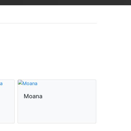
Moana
La odise