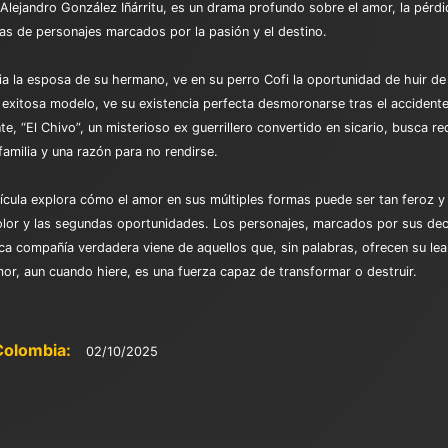
Alejandro González Iñárritu, es un drama profundo sobre el amor, la pérdida
das de personajes marcados por la pasión y el destino.
ia la esposa de su hermano, ve en su perro Cofi la oportunidad de huir de
a exitosa modelo, ve su existencia perfecta desmoronarse tras el acciden
ente, “El Chivo”, un misterioso ex guerrillero convertido en sicario, busca 
familia y una razón para no rendirse.
lícula explora cómo el amor en sus múltiples formas puede ser tan feroz y
dolor y las segundas oportunidades. Los personajes, marcados por sus de
ca compañía verdadera viene de aquellos que, sin palabras, ofrecen su leal
mor, aun cuando hiere, es una fuerza capaz de transformar o destruir.
Colombia:
02/10/2025