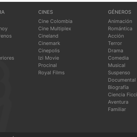
RA
CINES
GÉNEROS
Cine Colombia
Animación
 hoy
Cine Multiplex
Romántica
renos
Cineland
Acción
Cinemark
Terror
Cinepolis
Drama
eriores
Izi Movie
Comedia
Procinal
Musical
Royal Films
Suspenso
Documental
Biografía
Ciencia Ficc
Aventura
Familiar