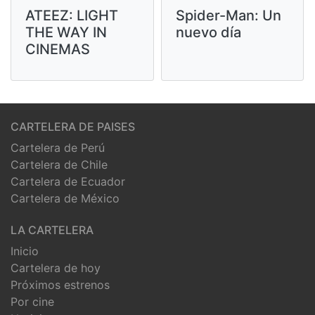
ATEEZ: LIGHT
Spider-Man: Un
THE WAY IN
nuevo día
CINEMAS
CARTELERA DE PAISES
Cartelera de Perú
Cartelera de Chile
Cartelera de Ecuador
Cartelera de México
LA CARTELERA
Inicio
Cartelera de hoy
Próximos estrenos
Por cine