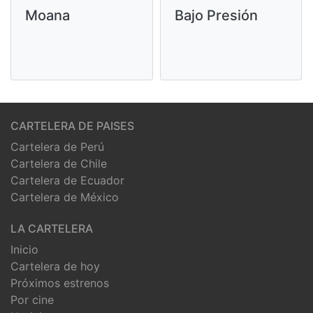
Moana
Bajo Presión
CARTELERA DE PAISES
Cartelera de Perú
Cartelera de Chile
Cartelera de Ecuador
Cartelera de México
LA CARTELERA
Inicio
Cartelera de hoy
Próximos estrenos
Por cine