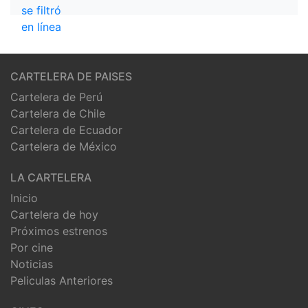
CARTELERA DE PAISES
Cartelera de Perú
Cartelera de Chile
Cartelera de Ecuador
Cartelera de México
LA CARTELERA
Inicio
Cartelera de hoy
Próximos estrenos
Por cine
Noticias
Peliculas Anteriores