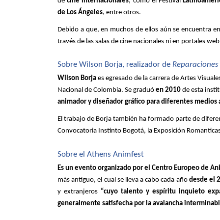
de 
cine internacionales
, como el Festival 
Latinoameri
de Los Ángeles
, entre otros. 
Debido a que, en muchos de ellos aún se encuentra en 
través de las salas de cine nacionales ni en portales web o
Sobre Wilson Borja, realizador de 
Reparaciones
Wilson Borja
 es egresado de la carrera de Artes Visuales
Nacional de Colombia. Se graduó 
en 2010
 de esta inst
animador y diseñador gráfico para diferentes medios a
El trabajo de Borja también ha formado parte de diferente
Convocatoria Instinto Bogotá, la Exposición Romanticaso
Sobre el Athens Animfest
Es un evento organizado por el Centro Europeo de An
más antiguo, el cual se lleva a cabo cada año
 desde el 
y extranjeros 
“cuyo talento y espíritu inquieto exp
generalmente satisfecha por la avalancha interminabl