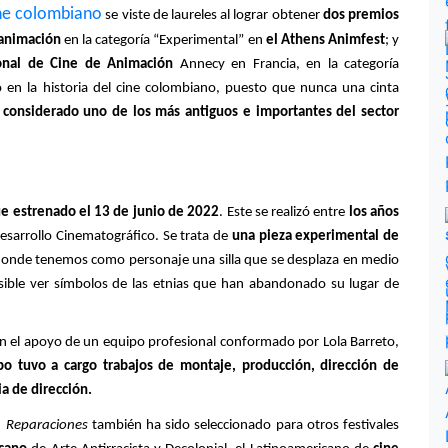
ne colombiano
 se viste de laureles al lograr obtener 
dos premios 
 animación
 en la categoría “Experimental” en 
el Athens Animfest
; y 
ional de Cine de Animación
 Annecy en Francia, en la categoría 
 en la historia del cine colombiano, puesto que nunca una cinta 
 
considerado uno de los más antiguos e importantes del sector 
ue estrenado el 13 de junio de 2022
. Este se realizó entre 
los años 
esarrollo Cinematográfico. Se trata de 
una pieza experimental de 
 donde tenemos como personaje una silla que se desplaza en medio 
sible ver símbolos de las etnias que han abandonado su lugar de 
n el apoyo de un equipo profesional conformado por Lola Barreto, 
po tuvo a cargo trabajos de montaje, producción, dirección de 
a de dirección. 
, 
Reparaciones
 también ha sido seleccionado para otros festivales 