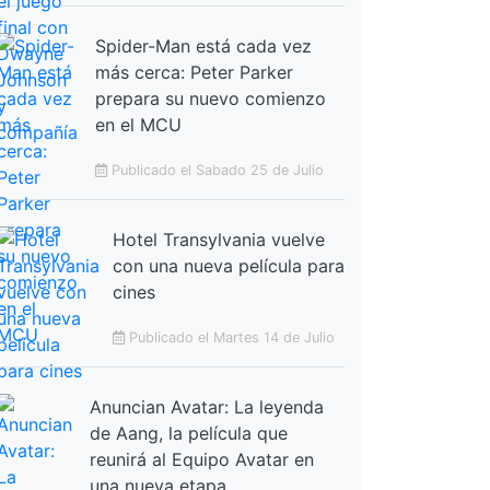
Spider-Man está cada vez
más cerca: Peter Parker
prepara su nuevo comienzo
en el MCU
Publicado el Sabado 25 de Julio
Hotel Transylvania vuelve
con una nueva película para
cines
Publicado el Martes 14 de Julio
Anuncian Avatar: La leyenda
de Aang, la película que
reunirá al Equipo Avatar en
una nueva etapa