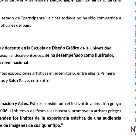
cano 
de Arte Antirracista y Decolonial, el Latinoamericano de 
cine 
estado de “participante” la cinta todavía no ha sido compartida a 
ficiales del país. 
 y 
docente en la Escuela de Diseño Gráfico
 de la Universidad 
itución y, desde entonces, 
se ha desempeñado como ilustrador, 
 nivel nacional. 
s exposiciones artísticas en el territorio, entre ellas la Primera 
s y Salsa Pa’ve, entre otros. 
imación y Artes
. Este es considerado el festival de animación griego 
2006
. El objetivo del festival es buscar y promover a artistas griegos 
anden los límites de la experiencia estética de una audiencia 
e de imágenes de cualquier tipo.” 
N