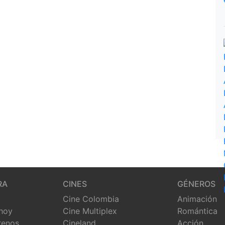
RA
CINES
GÉNEROS
Cine Colombia
Animación
 hoy
Cine Multiplex
Romántica
renos
Cineland
Acción