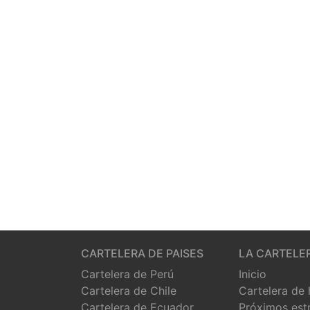
CARTELERA DE PAISES
LA CARTELE
Cartelera de Perú
Inicio
Cartelera de Chile
Cartelera de
Cartelera de Ecuador
Próximos est