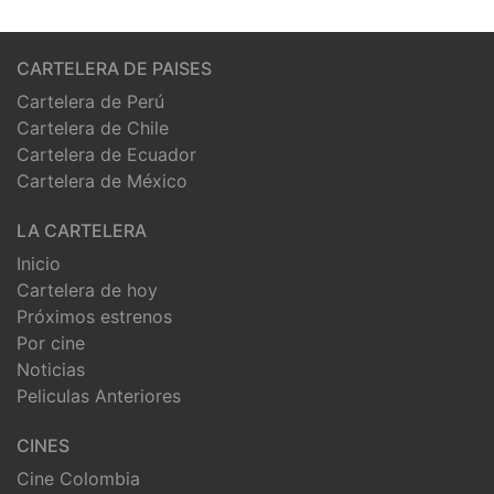
CARTELERA DE PAISES
Cartelera de Perú
Cartelera de Chile
Cartelera de Ecuador
Cartelera de México
LA CARTELERA
Inicio
Cartelera de hoy
Próximos estrenos
Por cine
Noticias
Peliculas Anteriores
CINES
Cine Colombia