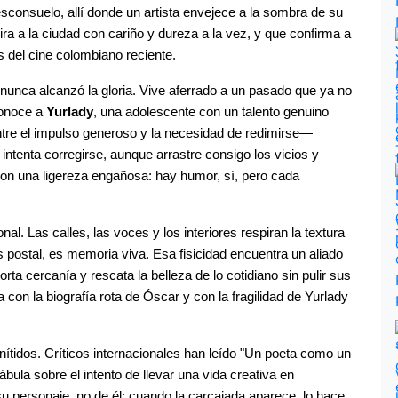
desconsuelo, allí donde un artista envejece a la sombra de su 
a a la ciudad con cariño y dureza a la vez, y que confirma a 
del cine colombiano reciente.
 nunca alcanzó la gloria. Vive aferrado a un pasado que ya no 
onoce a 
Yurlady
, una adolescente con un talento genuino 
tre el impulso generoso y la necesidad de redimirse— 
intenta corregirse, aunque arrastre consigo los vicios y 
 con una ligereza engañosa: hay humor, sí, pero cada 
l. Las calles, las voces y los interiores respiran la textura 
s postal, es memoria viva. Esa fisicidad encuentra un aliado 
rta cercanía y rescata la belleza de lo cotidiano sin pulir sus 
 con la biografía rota de Óscar y con la fragilidad de Yurlady 
ítidos. Críticos internacionales han leído "Un poeta como un 
ábula sobre el intento de llevar una vida creativa en 
su personaje, no de él; cuando la carcajada aparece, lo hace 