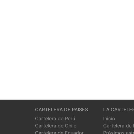
CARTELERA DE PAISES
LA CARTELE
Cartelera de Perú
Inicio
Cartelera de Chile
Cartelera de
Cartelera de Ecuador
Próximos est