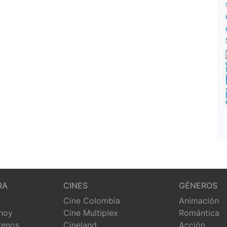
RA
CINES
GÉNEROS
Cine Colombia
Animación
 hoy
Cine Multiplex
Romántica
renos
Cineland
Acción