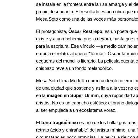
se instala en la frontera entre la risa amarga y el 
propio desencanto. El resultado es una obra que mir
Mesa Soto como una de las voces más personales 
El protagonista, 
Óscar Restrepo
, es un poeta que
existe y a una bohemia que lo devora, hasta que c
para la escritura. Ese vínculo —a medio camino en
empuja el relato: al querer “formar”, Óscar también 
cegueras del mundillo literario. La película cuenta
chispazo revela un fondo melancólico.
Mesa Soto filma Medellín como un territorio emociona
de una ciudad que sostiene y asfixia a la vez; no e
en la 
imagen en Super 16 mm
, cuya rugosidad apo
aristas. No es un capricho estético: el grano dialoga
al ser empujada a un ecosistema voraz.
El 
tono tragicómico
 es uno de los hallazgos más n
retrato ácido y entrañable” del artista mínimo, una f
circunstancias poco propicias. La película ríe con 