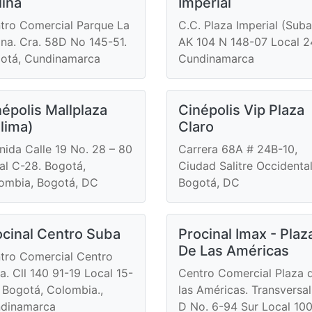
lina
Imperial
tro Comercial Parque La
C.C. Plaza Imperial (Suba
ina. Cra. 58D No 145-51.
AK 104 N 148-07 Local 2
otá, Cundinamarca
Cundinamarca
épolis Mallplaza
Cinépolis Vip Plaza
lima)
Claro
nida Calle 19 No. 28 – 80
Carrera 68A # 24B-10,
al C-28. Bogotá,
Ciudad Salitre Occidental
ombia, Bogotá, DC
Bogotá, DC
ocinal Centro Suba
Procinal Imax - Plaz
De Las Américas
tro Comercial Centro
a. Cll 140 91-19 Local 15-
Centro Comercial Plaza 
. Bogotá, Colombia.,
las Américas. Transversal
dinamarca
D No. 6-94 Sur Local 10