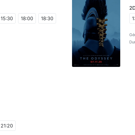
2
15:30
18:00
18:30
1
Gén
Du
D
D
21:20