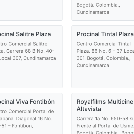
Bogotá. Colombia.,
Cundinamarca
cinal Salitre Plaza
Procinal Tintal Plaza
tro Comercial Salitre
Centro Comercial Tintal
za. Carrera 68 B No. 40-
Plaza. 86 No. 6 – 37 Loca
Local 307, Cundinamarca
301. Bogotá, Colombia.,
Cundinamarca
cinal Viva Fontibón
Royalfilms Multicine
Altavista
tro Comercial Portal de
Sabana. Diagonal 16 No.
Carrera 1a No. 65D-58 s
-51 – Fontibon,
Frente al Portal de Usme
Bogotá. Colombia., Bogo