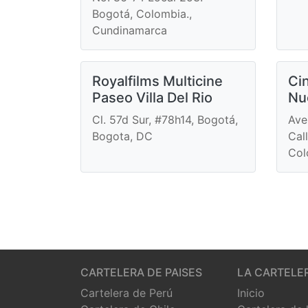
Bogotá, Colombia.,
Cundinamarca
Royalfilms Multicine
Ci
Paseo Villa Del Rio
Nu
Cl. 57d Sur, #78h14, Bogotá,
Ave
Bogota, DC
Cal
Col
CARTELERA DE PAISES
LA CARTELE
Cartelera de Perú
Inicio