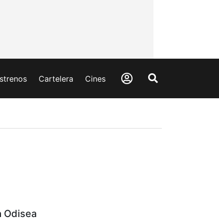
strenos
Cartelera
Cines
a Odisea