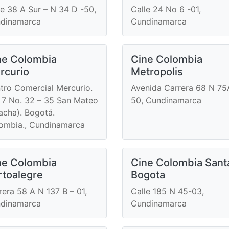
le 38 A Sur – N 34 D -50,
Calle 24 No 6 -01,
dinamarca
Cundinamarca
ne Colombia
Cine Colombia
rcurio
Metropolis
tro Comercial Mercurio.
Avenida Carrera 68 N 75
 7 No. 32 – 35 San Mateo
50, Cundinamarca
acha). Bogotá.
ombia., Cundinamarca
ne Colombia
Cine Colombia Sant
rtoalegre
Bogota
rera 58 A N 137 B – 01,
Calle 185 N 45-03,
dinamarca
Cundinamarca