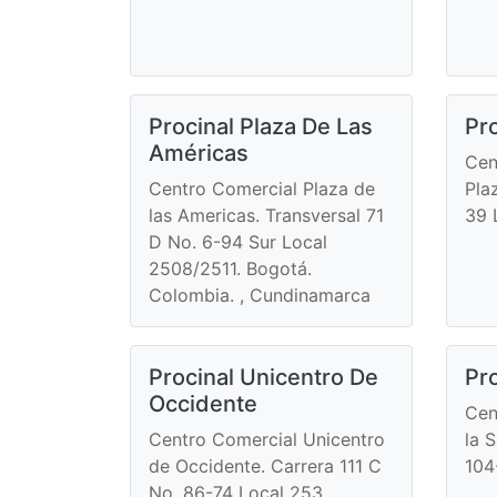
Procinal Plaza De Las
Pro
Américas
Cen
Centro Comercial Plaza de
Pla
las Americas. Transversal 71
39 
D No. 6-94 Sur Local
2508/2511. Bogotá.
Colombia. , Cundinamarca
Procinal Unicentro De
Pro
Occidente
Cen
Centro Comercial Unicentro
la 
de Occidente. Carrera 111 C
104
No. 86-74 Local 253.