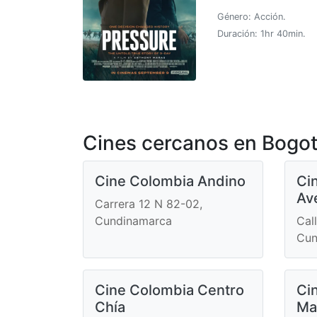
Género: Acción.
Duración: 1hr 40min.
Cines cercanos en Bogo
Cine Colombia Andino
Ci
Av
Carrera 12 N 82-02,
Cundinamarca
Cal
Cun
Cine Colombia Centro
Ci
Chía
Ma