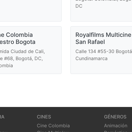
DC
ne Colombia
Royalfilms Multicine
estro Bogota
San Rafael
nida Ciudad de Cali,
Calle 134 #55-30 Bogotá
le #68, Bogotá, DC,
Cundinamarca
ombia
RA
CINES
GÉNEROS
Cine Colombia
Animación