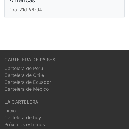
Americas
Cra. 71d #6-94
CARTELERA DE PAISES
Cartelera de Perú
Cartelera de Chile
Cartelera de Ecuador
Cartelera de México
LA CARTELERA
Inicio
Cartelera de hoy
Próximos estrenos