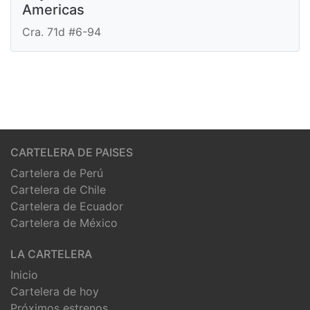
Americas
Cra. 71d #6-94
CARTELERA DE PAISES
Cartelera de Perú
Cartelera de Chile
Cartelera de Ecuador
Cartelera de México
LA CARTELERA
Inicio
Cartelera de hoy
Próximos estrenos