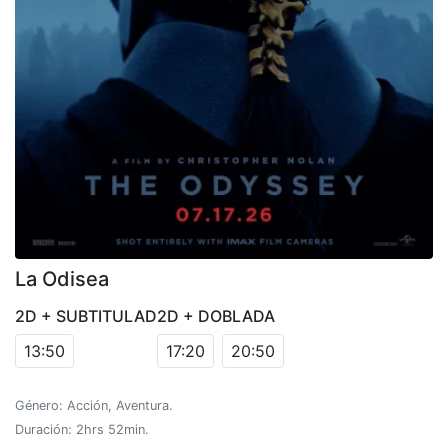
La Odisea
2D + SUBTITULAD
2D + DOBLADA
13:50
17:20
20:50
Género: Acción, Aventura.
Duración: 2hrs 52min.