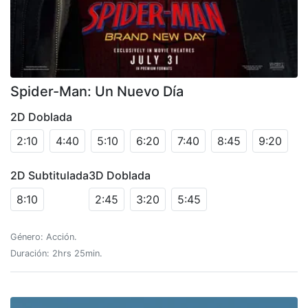
Spider-Man: Un Nuevo Día
2D Doblada
2:10
4:40
5:10
6:20
7:40
8:45
9:20
2D Subtitulada
3D Doblada
8:10
2:45
3:20
5:45
Género: Acción.
Duración: 2hrs 25min.