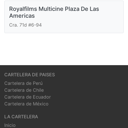
Royalfilms Multicine Plaza De Las
Americas
Cra. 71d #6-94
CARTELERA DE PAISES
Cartelera de Perú
Cartelera de Chile
Cartelera de Ecuador
Cartelera de México
LA CARTELERA
Inicio