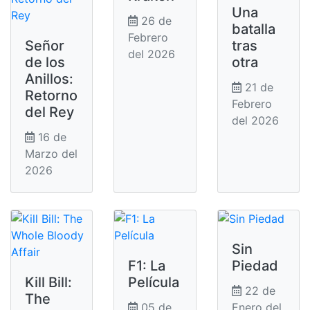
Una
26 de
batalla
Febrero
Señor
tras
del 2026
de los
otra
Anillos:
21 de
Retorno
Febrero
del Rey
del 2026
16 de
Marzo del
2026
Sin
F1: La
Piedad
Kill Bill:
Película
22 de
The
05 de
Enero del